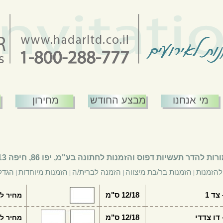
מי אנחנו
מבצע החודש
מחירון
ורות להדר תעשיות דפוס ו
הזמנות לחתונה
בע"מ, יפו 86, חיפה 33413 | טל': 04-8521707 | פקס: 04-5827301
להזמנות
הזמנות בר/בת מיצווה
הזמנה לברית/ה
הזמנות מיוחדות
הגדל
|
|
|
|
צד 1
12/18 ס"מ
מחיר לי
דו צדדי
12/18 ס"מ
מחיר לי