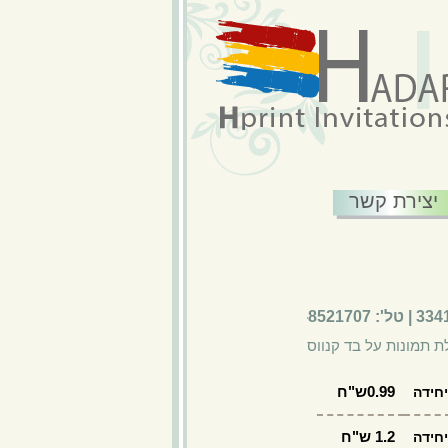
יצירת קשר
ת תמונות על בד קנווס
מגנטים/מדבקות/אביזרים
|
0.99ש"ח
חידה
1.2 ש"ח
חידה